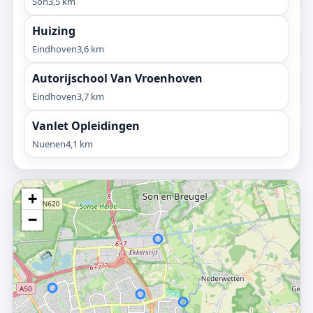
Son
3,5 km
Huizing
Eindhoven
3,6 km
Autorijschool Van Vroenhoven
Eindhoven
3,7 km
Vanlet Opleidingen
Nuenen
4,1 km
+
−