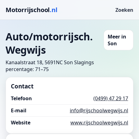
Motorrijschool
.nl
Zoeken
Auto/motorrijsch.
Meer in
Son
Wegwijs
Kanaalstraat 18, 5691NC Son
Slagings
percentage: 71–75
Contact
Telefoon
(0499) 47 29 17
E-mail
info@rijschoolwegwijs.nl
Website
www.rijschoolwegwijs.nl