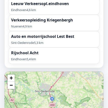
Leeuw Verkeersopl.eindhoven
Eindhoven
4,6 km
Verkeersopleiding Kriegenbergh
Nuenen
4,9 km
Auto en motorrijschool Lest Best
Sint-Oedenrode
5,3 km
Rijschool Acht
Eindhoven
5,4 km
+
−