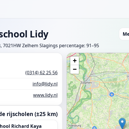
school Lidy
Me
13, 7021HW Zelhem
Slagings percentage: 91–95
+
−
(0314) 62 25 56
info@lidy.nl
www.lidy.nl
e rijscholen (±25 km)
hool Richard Kaya