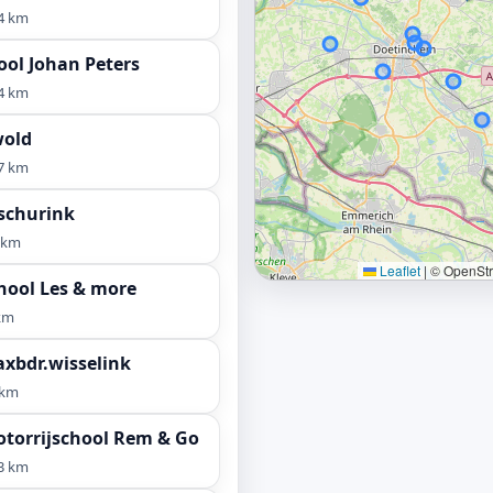
4 km
ool Johan Peters
4 km
wold
7 km
schurink
 km
Leaflet
|
© OpenStre
hool Les & more
km
taxbdr.wisselink
 km
otorrijschool Rem & Go
3 km