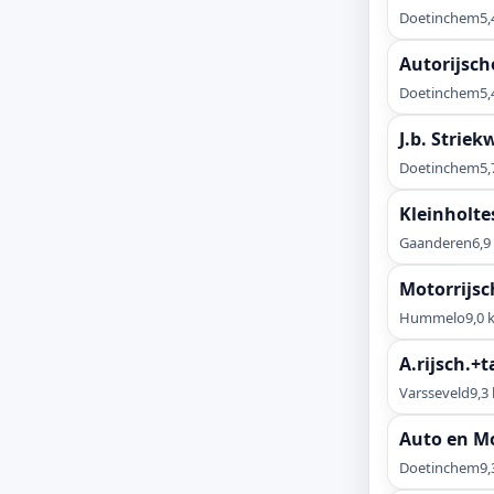
Doetinchem
5,
Autorijsch
Doetinchem
5,
J.b. Striek
Doetinchem
5,
Kleinholte
Gaanderen
6,9
Motorrijsc
Hummelo
9,0 
A.rijsch.+
Varsseveld
9,3
Auto en M
Doetinchem
9,