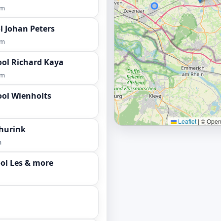
km
l Johan Peters
km
ool Richard Kaya
km
ool Wienholts
Leaflet
|
© OpenS
churink
m
ol Les & more