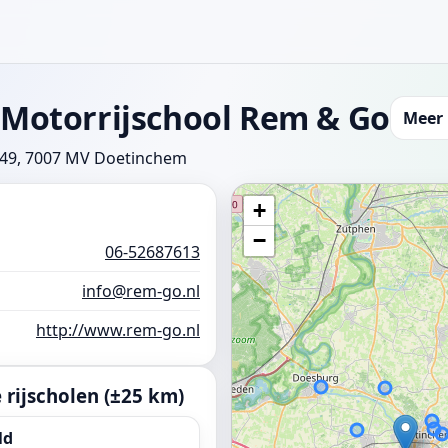
 Motorrijschool Rem & Go
Meer 
149, 7007 MV Doetinchem
+
−
06-52687613
info@rem-go.nl
http://www.rem-go.nl
rijscholen (±25 km)
ld