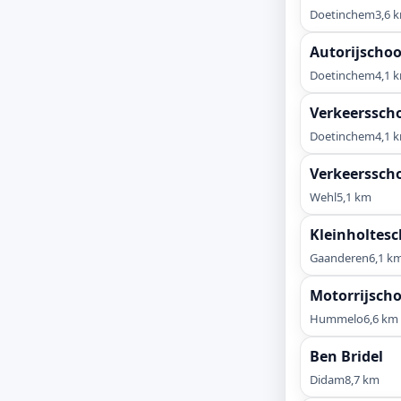
Doetinchem
3,6 
Autorijschoo
Doetinchem
4,1 
Verkeerssch
Doetinchem
4,1 
Verkeerssch
Wehl
5,1 km
Kleinholtes
Gaanderen
6,1 k
Motorrijscho
Hummelo
6,6 km
Ben Bridel
Didam
8,7 km