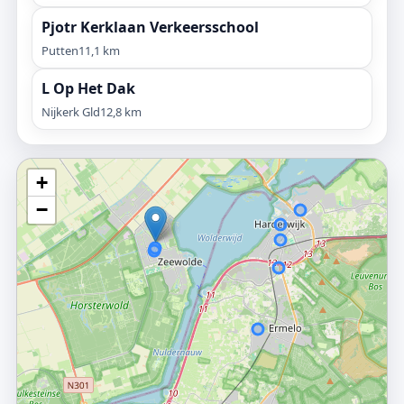
Pjotr Kerklaan Verkeersschool
Putten
11,1 km
L Op Het Dak
Nijkerk Gld
12,8 km
+
−