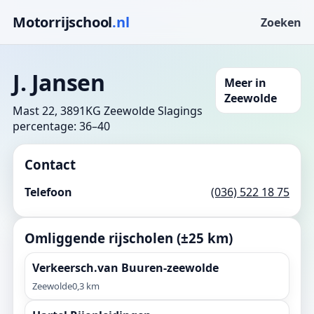
Motorrijschool
.nl
Zoeken
J. Jansen
Meer in
Zeewolde
Mast 22, 3891KG Zeewolde
Slagings
percentage: 36–40
Contact
Telefoon
(036) 522 18 75
Omliggende rijscholen (±25 km)
Verkeersch.van Buuren-zeewolde
Zeewolde
0,3 km