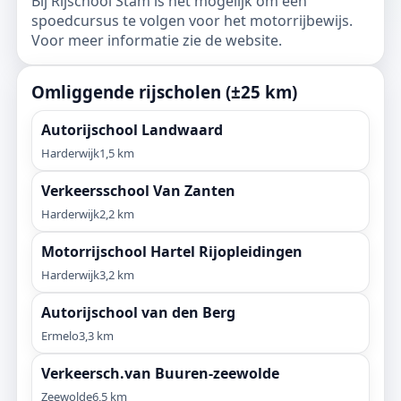
Bij Rijschool Stam is het mogelijk om een
spoedcursus te volgen voor het motorrijbewijs.
Voor meer informatie zie de website.
Omliggende rijscholen (±25 km)
Autorijschool Landwaard
Harderwijk
1,5 km
Verkeersschool Van Zanten
Harderwijk
2,2 km
Motorrijschool Hartel Rijopleidingen
Harderwijk
3,2 km
Autorijschool van den Berg
Ermelo
3,3 km
Verkeersch.van Buuren-zeewolde
Zeewolde
6,5 km