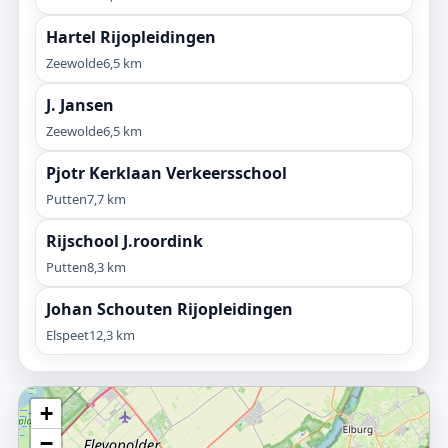
Hartel Rijopleidingen
Zeewolde
6,5 km
J. Jansen
Zeewolde
6,5 km
Pjotr Kerklaan Verkeersschool
Putten
7,7 km
Rijschool J.roordink
Putten
8,3 km
Johan Schouten Rijopleidingen
Elspeet
12,3 km
+
−