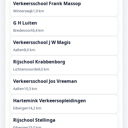
Verkeersschool Frank Massop
Winterswijk
1,9 km
G H Luiten
Bredevoort
6,4 km
Verkeersschool J W Magis
Aalten
8,0 km
Rijschool Krabbenborg
Lichtenvoorde
9,0 km
Verkeersschool Jos Vreeman
Aalten
10,3 km
Hartemink Verkeersopleidingen
Eibergen
14,2 km
Rijschool Stellinga
Eibergen
15,0 km