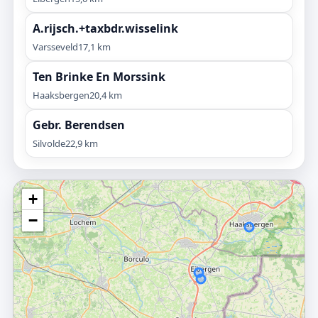
A.rijsch.+taxbdr.wisselink
Varsseveld
17,1 km
Ten Brinke En Morssink
Haaksbergen
20,4 km
Gebr. Berendsen
Silvolde
22,9 km
+
−