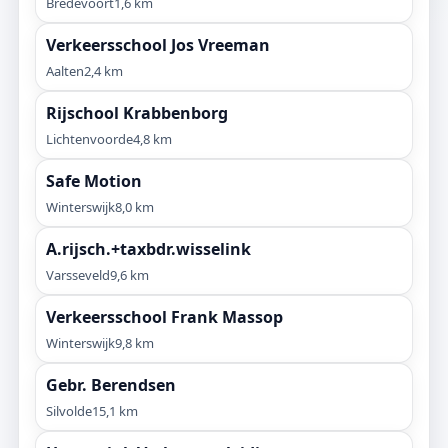
Bredevoort
1,6 km
Verkeersschool Jos Vreeman
Aalten
2,4 km
Rijschool Krabbenborg
Lichtenvoorde
4,8 km
Safe Motion
Winterswijk
8,0 km
A.rijsch.+taxbdr.wisselink
Varsseveld
9,6 km
Verkeersschool Frank Massop
Winterswijk
9,8 km
Gebr. Berendsen
Silvolde
15,1 km