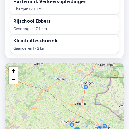
Hartemink Verkeersopleidingen
Eibergen
17,1 km
Rijschool Ebbers
Gendringen
17,1 km
Kleinholteschurink
Gaanderen
17,2 km
+
−