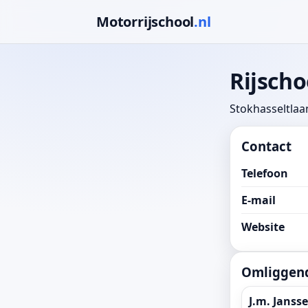
Motorrijschool
.nl
Rijsch
Stokhasseltlaa
Contact
Telefoon
E-mail
Website
Omliggend
J.m. Janss