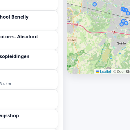
hool Benelly
otorrs. Absoluut
sopleidingen
Leaflet
|
© OpenStre
3,4 km
wijsshop