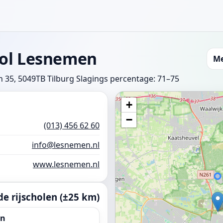
ool Lesnemen
Me
n 35, 5049TB Tilburg
Slagings percentage: 71–75
+
−
(013) 456 62 60
info@lesnemen.nl
www.lesnemen.nl
e rijscholen (±25 km)
en