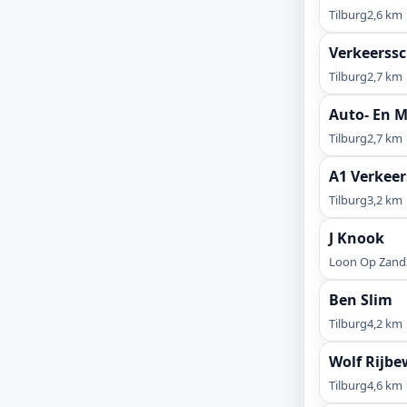
Tilburg
2,6 km
Verkeerssc
Tilburg
2,7 km
Auto- En M
Tilburg
2,7 km
A1 Verkeer
Tilburg
3,2 km
J Knook
Loon Op Zand
Ben Slim
Tilburg
4,2 km
Wolf Rijbe
Tilburg
4,6 km