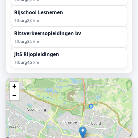
Rijschool Lesnemen
Tilburg
2,6 km
Ritsverkeersopleidingen bv
Tilburg
3,5 km
JitS Rijopleidingen
Tilburg
4,2 km
+
−