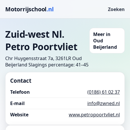
Motorrijschool
.nl
Zoeken
Zuid-west Nl.
Meer in
Oud
Petro Poortvliet
Beijerland
Chr Huygensstraat 7a, 3261LR Oud
Beijerland
Slagings percentage: 41–45
Contact
Telefoon
(0186) 61 02 37
E-mail
info@zwned.nl
Website
www.petropoortvliet.nl