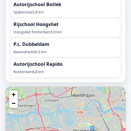
Autorijschool Botlek
Spijkenisse
5,8 km
Rijschool Hoogvliet
Hoogvliet Rotterdam
5,9 km
P.c. Dubbeldam
Barendrecht
6,3 km
Autorijschool Rapido
Rotterdam
6,8 km
+
−