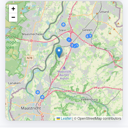
+
−
Leaflet
|
© OpenStreetMap contributors