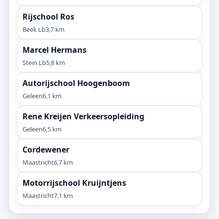
Rijschool Ros
Beek Lb
3,7 km
Marcel Hermans
Stein Lb
5,8 km
Autorijschool Hoogenboom
Geleen
6,1 km
Rene Kreijen Verkeersopleiding
Geleen
6,5 km
Cordewener
Maastricht
6,7 km
Motorrijschool Kruijntjens
Maastricht
7,1 km