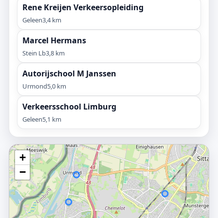
Rene Kreijen Verkeersopleiding
Geleen
3,4 km
Marcel Hermans
Stein Lb
3,8 km
Autorijschool M Janssen
Urmond
5,0 km
Verkeersschool Limburg
Geleen
5,1 km
+
−