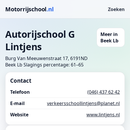
Motorrijschool
.nl
Zoeken
Autorijschool G
Meer in
Beek Lb
Lintjens
Burg Van Meeuwenstraat 17, 6191ND
Beek Lb
Slagings percentage: 61–65
Contact
Telefoon
(046) 437 62 42
E-mail
verkeersschoollintjens@planet.nl
Website
www.lintjens.nl