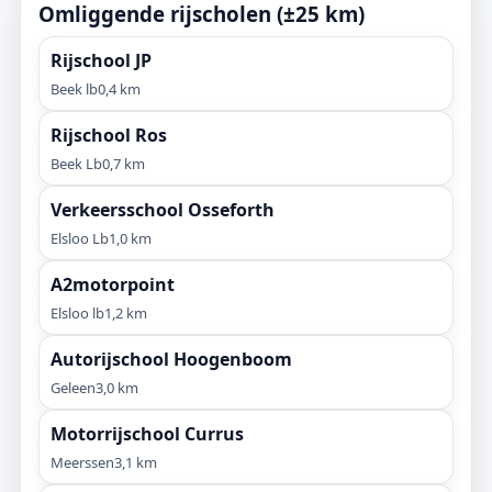
Omliggende rijscholen (±25 km)
Rijschool JP
Beek lb
0,4 km
Rijschool Ros
Beek Lb
0,7 km
Verkeersschool Osseforth
Elsloo Lb
1,0 km
A2motorpoint
Elsloo lb
1,2 km
Autorijschool Hoogenboom
Geleen
3,0 km
Motorrijschool Currus
Meerssen
3,1 km