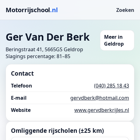
Motorrijschool
.nl
Zoeken
Ger Van Der Berk
Meer in
Geldrop
Beringstraat 41, 5665GS Geldrop
Slagings percentage: 81–85
Contact
Telefoon
(040) 285 18 43
E-mail
gervdberk@hotmail.com
Website
www.gervdberkrijles.nl
Omliggende rijscholen (±25 km)