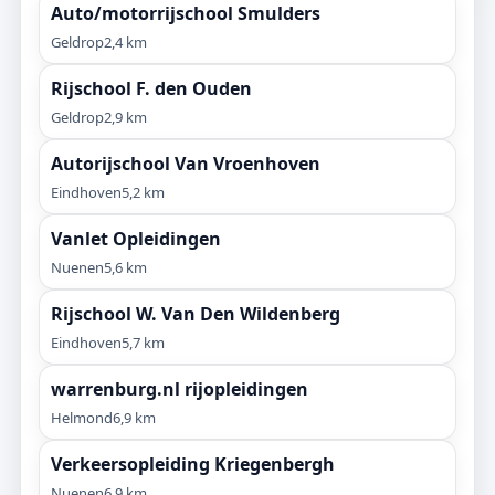
Auto/motorrijschool Smulders
Geldrop
2,4 km
Rijschool F. den Ouden
Geldrop
2,9 km
Autorijschool Van Vroenhoven
Eindhoven
5,2 km
Vanlet Opleidingen
Nuenen
5,6 km
Rijschool W. Van Den Wildenberg
Eindhoven
5,7 km
warrenburg.nl rijopleidingen
Helmond
6,9 km
Verkeersopleiding Kriegenbergh
Nuenen
6,9 km