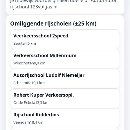
Je rijbewijs voordelig halen doe je bij Auto/motor
rijschool 123volgas.nl
Omliggende rijscholen (±25 km)
Veerkeersschool 2speed
Beerta
4,6 km
Verkeersschool Millennium
Winschoten
9,0 km
Autorijschool Ludolf Niemeijer
Scheemda
10,1 km
Robert Kuper Verkeersopl.
Oude Pekela
13,3 km
Rijschool Ridderbos
Veendam
18,4 km