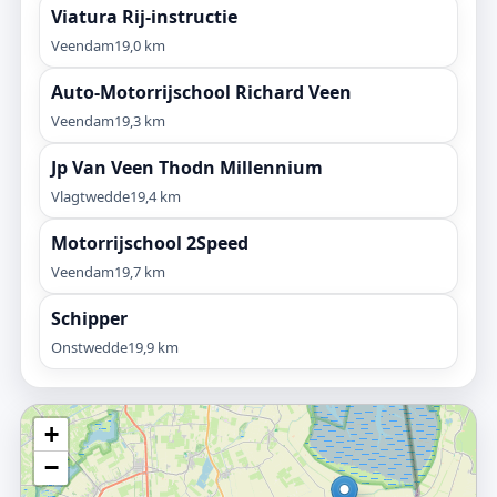
Viatura Rij-instructie
Veendam
19,0 km
Auto-Motorrijschool Richard Veen
Veendam
19,3 km
Jp Van Veen Thodn Millennium
Vlagtwedde
19,4 km
Motorrijschool 2Speed
Veendam
19,7 km
Schipper
Onstwedde
19,9 km
+
−