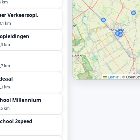
6 km
er Verkeersopl.
0,1 km
jopleidingen
,3 km
,7 km
Leaflet
|
© OpenStre
Ideaal
,3 km
chool Millennium
,6 km
chool 2speed