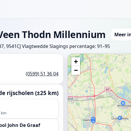
 Veen Thodn Millennium
Meer i
37, 9541CJ Vlagtwedde
Slagings percentage: 91–95
+
−
(0599) 51 36 04
e rijscholen (±25 km)
3 km
ool John De Graaf