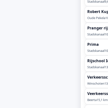
Stadskanaal
9,
Robert Kup
Oude Pekela
1
Pranger ri
Stadskanaal
10
Prima
Stadskanaal
10
Rijschool 
Stadskanaal
13
Verkeerss
Winschoten
13
Veerkeerss
Beerta
15,1 km