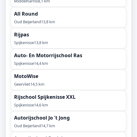
Middelharnis
8,1 km
All Round
Oud Beijerland
13,8 km
Rijpas
Spijkenisse
13,8 km
Auto- En Motorrijschool Ras
Spijkenisse
14,4 km
MotoWise
Geervliet
14,5 km
Rijschool Spijkenisse XXL
Spijkenisse
14,6 km
Autorijschool Jo 't Jong
Oud Beijerland
14,7 km