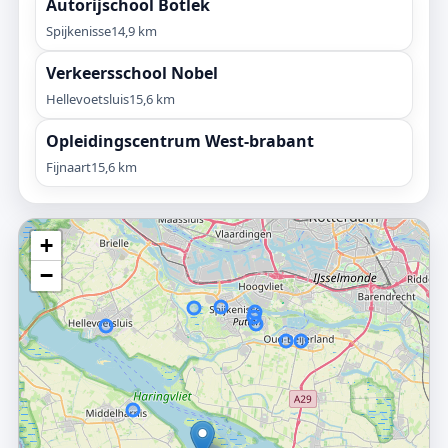
Autorijschool Botlek
Spijkenisse
14,9 km
Verkeersschool Nobel
Hellevoetsluis
15,6 km
Opleidingscentrum West-brabant
Fijnaart
15,6 km
+
−