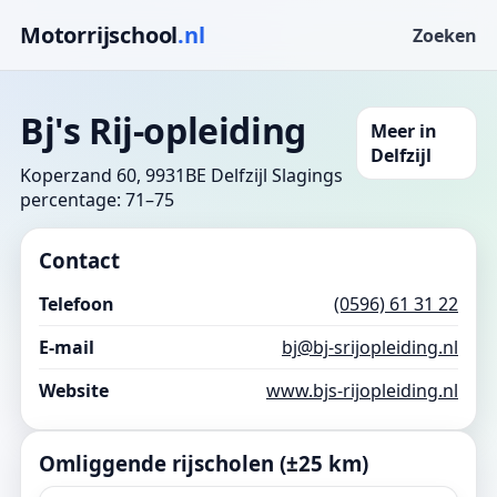
Motorrijschool
.nl
Zoeken
Bj's Rij-opleiding
Meer in
Delfzijl
Koperzand 60, 9931BE Delfzijl
Slagings
percentage: 71–75
Contact
Telefoon
(0596) 61 31 22
E-mail
bj@bj-srijopleiding.nl
Website
www.bjs-rijopleiding.nl
Omliggende rijscholen (±25 km)