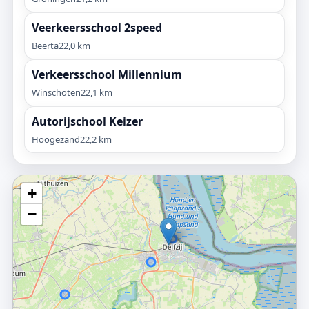
Veerkeersschool 2speed
Beerta
22,0 km
Verkeersschool Millennium
Winschoten
22,1 km
Autorijschool Keizer
Hoogezand
22,2 km
+
−