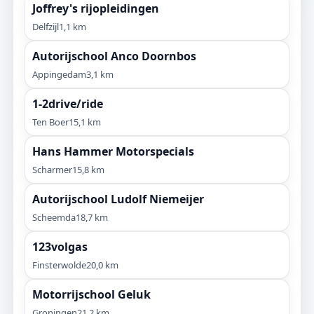
Joffrey's rijopleidingen
Delfzijl
1,1 km
Autorijschool Anco Doornbos
Appingedam
3,1 km
1-2drive/ride
Ten Boer
15,1 km
Hans Hammer Motorspecials
Scharmer
15,8 km
Autorijschool Ludolf Niemeijer
Scheemda
18,7 km
123volgas
Finsterwolde
20,0 km
Motorrijschool Geluk
Groningen
21,2 km