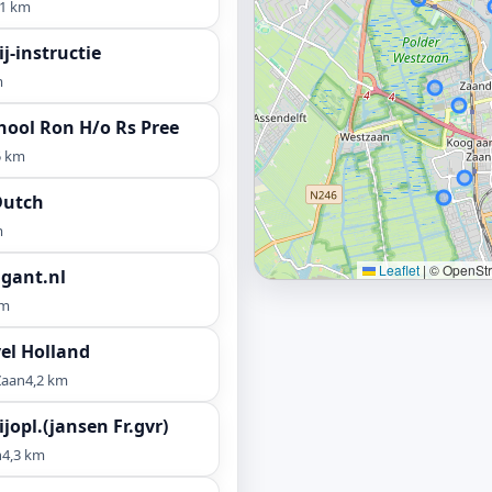
,1 km
j-instructie
m
hool Ron H/o Rs Pree
5 km
Dutch
m
Leaflet
|
© OpenStre
igant.nl
km
el Holland
Zaan
4,2 km
jopl.(jansen Fr.gvr)
n
4,3 km