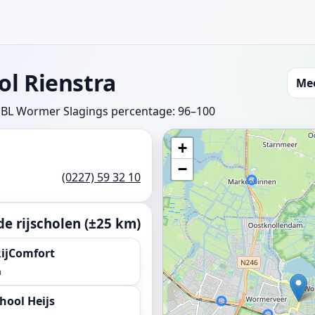
ol Rienstra
Me
31BL Wormer
Slagings percentage: 96–100
+
−
(0227) 59 32 10
e rijscholen (±25 km)
RijComfort
m
hool Heijs