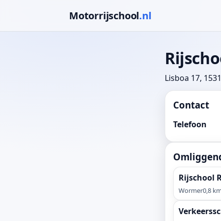
Motorrijschool
.nl
Rijscho
Lisboa 17, 15
Contact
Telefoon
Omliggend
Rijschool 
Wormer
0,8 k
Verkeerssc