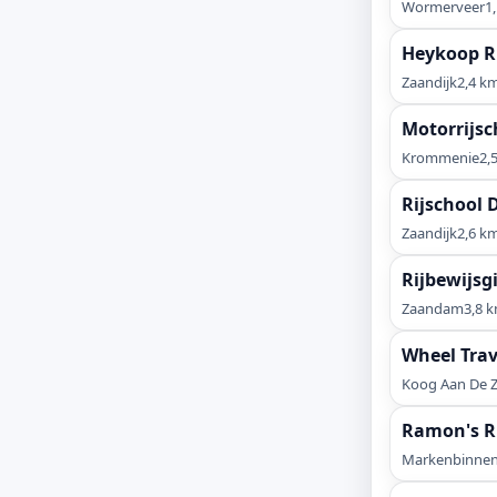
Wormerveer
1
Heykoop Ri
Zaandijk
2,4 k
Motorrijsc
Krommenie
2,
Rijschool 
Zaandijk
2,6 k
Rijbewijsg
Zaandam
3,8 
Wheel Trav
Koog Aan De 
Ramon's Ri
Markenbinne