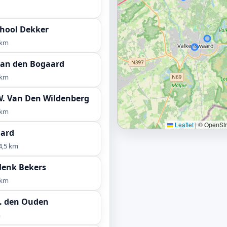
chool Dekker
 km
van den Bogaard
 km
W. Van Den Wildenberg
 km
Leaflet
|
© OpenStre
ard
4,5 km
Henk Bekers
 km
F. den Ouden
m