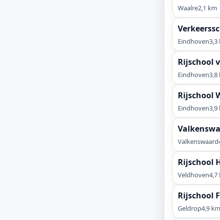
Waalre
2,1 km
Verkeerss
Eindhoven
3,3
Rijschool 
Eindhoven
3,8
Rijschool 
Eindhoven
3,9
Valkenswa
Valkenswaard
Rijschool 
Veldhoven
4,7
Rijschool 
Geldrop
4,9 k