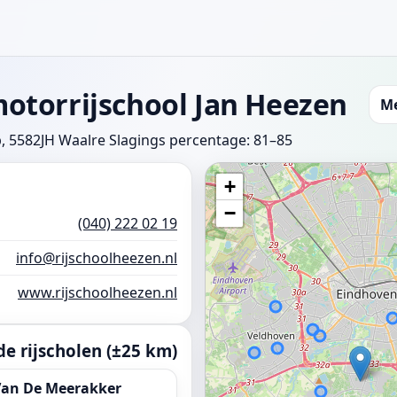
otorrijschool Jan Heezen
Me
, 5582JH Waalre
Slagings percentage: 81–85
+
−
(040) 222 02 19
info@rijschoolheezen.nl
www.rijschoolheezen.nl
e rijscholen (±25 km)
Van De Meerakker