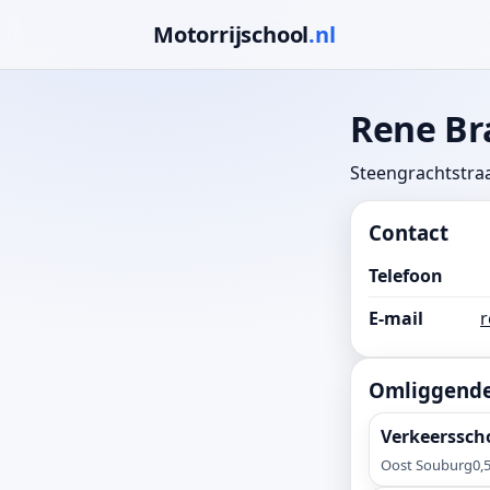
Motorrijschool
.nl
Rene Br
Steengrachtstraa
Contact
Telefoon
E-mail
r
Omliggende 
Verkeerssch
Oost Souburg
0,