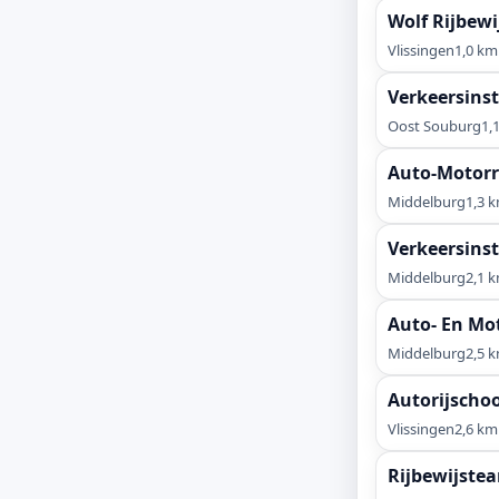
Wolf Rijbew
Vlissingen
1,0 km
Verkeersinst
Oost Souburg
1,
Auto-Motorr
Middelburg
1,3 
Verkeersinst
Middelburg
2,1 
Auto- En Mot
Middelburg
2,5 
Autorijschoo
Vlissingen
2,6 km
Rijbewijste