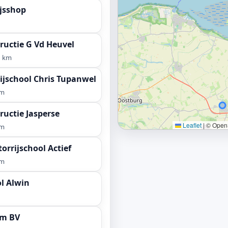
ijsshop
ructie G Vd Heuvel
1 km
ijschool Chris Tupanwel
km
ructie Jasperse
Leaflet
|
© OpenS
km
orrijschool Actief
km
l Alwin
am BV