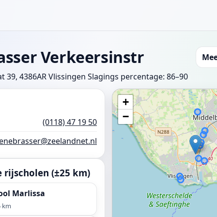
asser Verkeersinstr
Mee
t 39, 4386AR Vlissingen
Slagings percentage: 86–90
+
−
(0118) 47 19 50
enebrasser@zeelandnet.nl
rijscholen (±25 km)
ool Marlissa
5 km