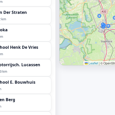
km
n Der Straten
2 km
Foka
km
hool Henk De Vries
km
Leaflet
|
© OpenStre
torrijsch. Lucassen
,3 km
chool E. Bouwhuis
m
en Berg
m