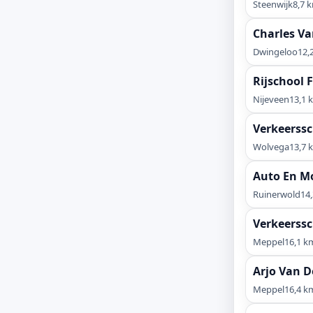
Steenwijk
8,7 
Charles Va
Dwingeloo
12,
Rijschool 
Nijeveen
13,1 
Verkeerssc
Wolvega
13,7 
Auto En Mo
Ruinerwold
14
Verkeerss
Meppel
16,1 k
Arjo Van D
Meppel
16,4 k