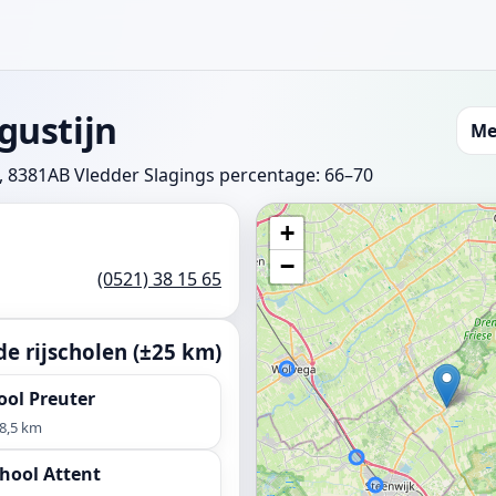
gustijn
Me
, 8381AB Vledder
Slagings percentage: 66–70
+
−
(0521) 38 15 65
e rijscholen (±25 km)
ool Preuter
8,5 km
hool Attent