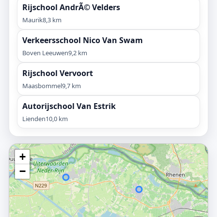
Rijschool AndrÃ© Velders
Maurik
8,3 km
Verkeersschool Nico Van Swam
Boven Leeuwen
9,2 km
Rijschool Vervoort
Maasbommel
9,7 km
Autorijschool Van Estrik
Lienden
10,0 km
+
−