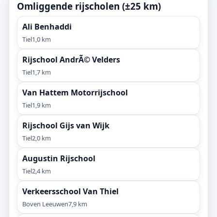
Omliggende rijscholen (±25 km)
Ali Benhaddi
Tiel
1,0 km
Rijschool AndrÃ© Velders
Tiel
1,7 km
Van Hattem Motorrijschool
Tiel
1,9 km
Rijschool Gijs van Wijk
Tiel
2,0 km
Augustin Rijschool
Tiel
2,4 km
Verkeersschool Van Thiel
Boven Leeuwen
7,9 km