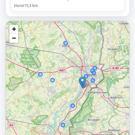
Horst
15,3 km
+
−