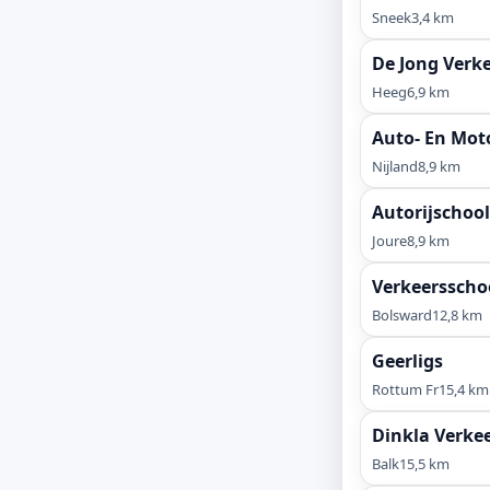
Sneek
3,4 km
De Jong Verk
Heeg
6,9 km
Auto- En Moto
Nijland
8,9 km
Autorijschoo
Joure
8,9 km
Verkeersscho
Bolsward
12,8 km
Geerligs
Rottum Fr
15,4 km
Dinkla Verke
Balk
15,5 km