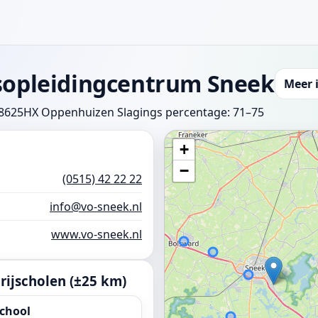
sopleidingcentrum Sneek
Meer 
, 8625HX Oppenhuizen
Slagings percentage: 71–75
+
−
(0515) 42 22 22
info@vo-sneek.nl
www.vo-sneek.nl
ijscholen (±25 km)
school