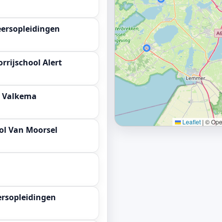
eersopleidingen
rrijschool Alert
l Valkema
Leaflet
|
© Open
ol Van Moorsel
ersopleidingen