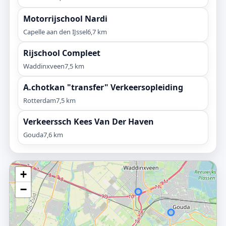
Motorrijschool Nardi
Capelle aan den IJssel
6,7 km
Rijschool Compleet
Waddinxveen
7,5 km
A.chotkan "transfer" Verkeersopleiding
Rotterdam
7,5 km
Verkeerssch Kees Van Der Haven
Gouda
7,6 km
+
−