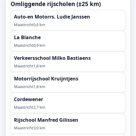
Omliggende rijscholen (±25 km)
Auto-en Motorrs. Ludie Janssen
Maastricht
0,6 km
La Blanche
Maastricht
0,9 km
Verkeersschool Milko Bastiaens
Maastricht
1,8 km
Motorrijschool Kruijntjens
Maastricht
1,8 km
Cordewener
Maastricht
2,7 km
Rijschool Manfred Gilissen
Maastricht
3,0 km