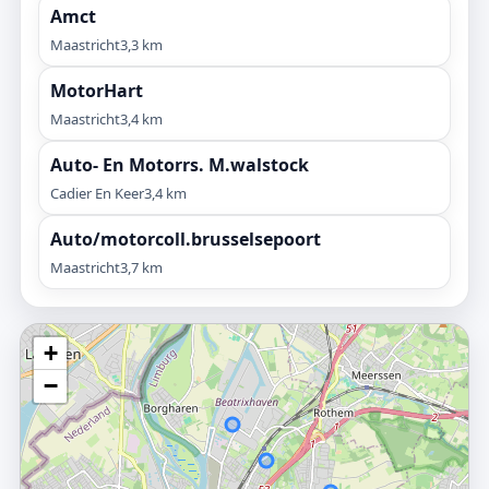
Amct
Maastricht
3,3 km
MotorHart
Maastricht
3,4 km
Auto- En Motorrs. M.walstock
Cadier En Keer
3,4 km
Auto/motorcoll.brusselsepoort
Maastricht
3,7 km
+
−