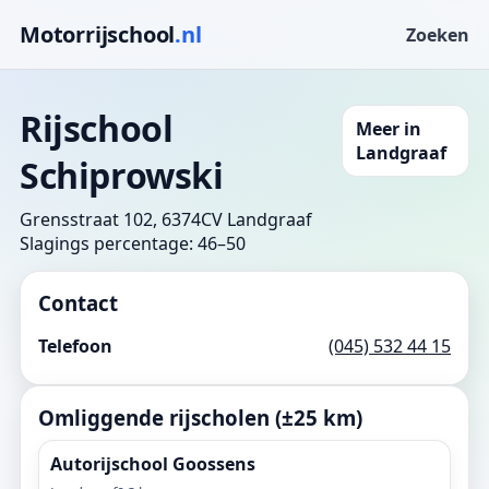
Motorrijschool
.nl
Zoeken
Rijschool
Meer in
Landgraaf
Schiprowski
Grensstraat 102, 6374CV Landgraaf
Slagings percentage: 46–50
Contact
Telefoon
(045) 532 44 15
Omliggende rijscholen (±25 km)
Autorijschool Goossens