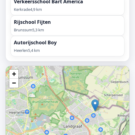
Verkeersschool Bart America
Kerkrade
4,9 km
Rijschool Fijten
Brunssum
5,3 km
Autorijschool Boy
Heerlen
5,4 km
+
−