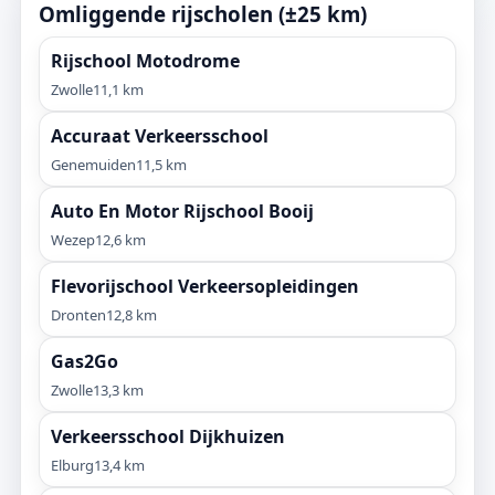
Omliggende rijscholen (±25 km)
Rijschool Motodrome
Zwolle
11,1 km
Accuraat Verkeersschool
Genemuiden
11,5 km
Auto En Motor Rijschool Booij
Wezep
12,6 km
Flevorijschool Verkeersopleidingen
Dronten
12,8 km
Gas2Go
Zwolle
13,3 km
Verkeersschool Dijkhuizen
Elburg
13,4 km