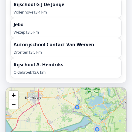
Rijschool G J De Jonge
Vollenhove
13,4 km
Jebo
Wezep
13,5 km
Autorijschool Contact Van Werven
Dronten
13,5 km
Rijschool A. Hendriks
Oldebroek
13,6 km
+
−