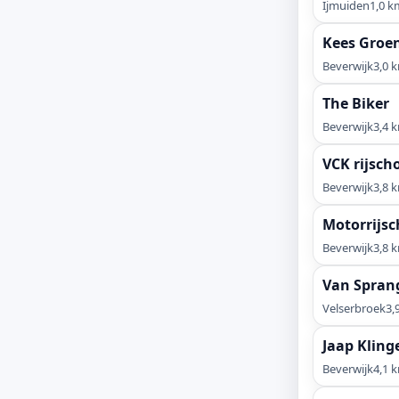
Ijmuiden
1,0 k
Kees Groe
Beverwijk
3,0 
The Biker
Beverwijk
3,4 
VCK rijsch
Beverwijk
3,8 
Motorrijsc
Beverwijk
3,8 
Van Spran
Velserbroek
3,
Jaap Kling
Beverwijk
4,1 