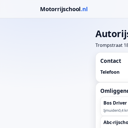
Motorrijschool
.nl
Autorij
Trompstraat 18
Contact
Telefoon
Omliggend
Bos Drive
Ijmuiden
0,4 k
Abc-rijsch