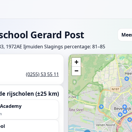
school Gerard Post
Meer
3, 1972AE Ijmuiden
Slagings percentage: 81–85
+
−
(0255) 53 55 11
e rijscholen (±25 km)
r Academy
m
ool