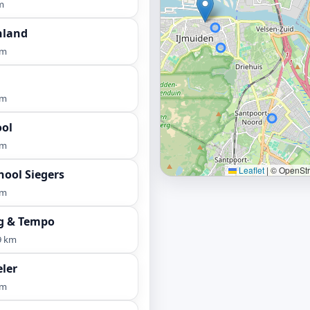
m
nland
km
km
ool
km
Leaflet
|
© OpenStre
hool Siegers
km
g & Tempo
9 km
eler
km