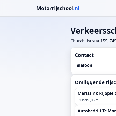
Motorrijschool
.nl
Verkeerssc
Churchillstraat 155, 74
Contact
Telefoon
Omliggende rijsc
Marissink Rijople
Rijssen
6,0 km
Autobedrijf Te Mo