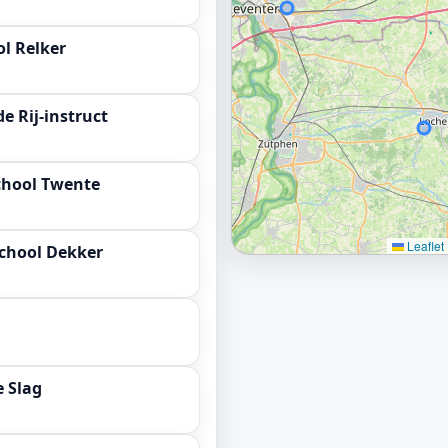
ol Relker
 Rij-instruct
chool Twente
Leaflet
school Dekker
e Slag