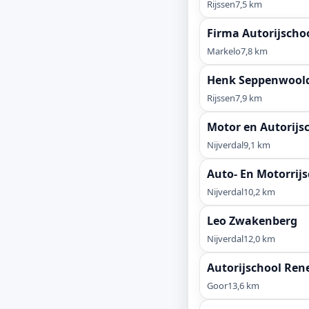
Rijssen
7,5 km
Firma Autorijscho
Markelo
7,8 km
Henk Seppenwoolde
Rijssen
7,9 km
Motor en Autorijs
Nijverdal
9,1 km
Auto- En Motorrij
Nijverdal
10,2 km
Leo Zwakenberg
Nijverdal
12,0 km
Autorijschool Ren
Goor
13,6 km