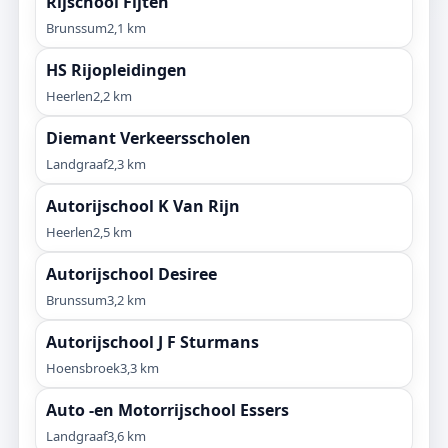
Rijschool Fijten
Brunssum
2,1 km
HS Rijopleidingen
Heerlen
2,2 km
Diemant Verkeersscholen
Landgraaf
2,3 km
Autorijschool K Van Rijn
Heerlen
2,5 km
Autorijschool Desiree
Brunssum
3,2 km
Autorijschool J F Sturmans
Hoensbroek
3,3 km
Auto -en Motorrijschool Essers
Landgraaf
3,6 km