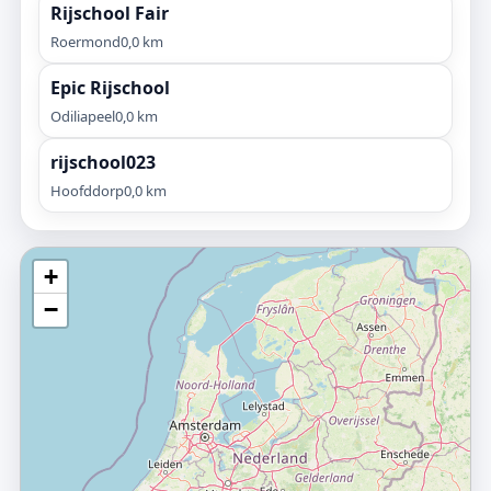
Rijschool Fair
Roermond
0,0 km
Epic Rijschool
Odiliapeel
0,0 km
rijschool023
Hoofddorp
0,0 km
+
−