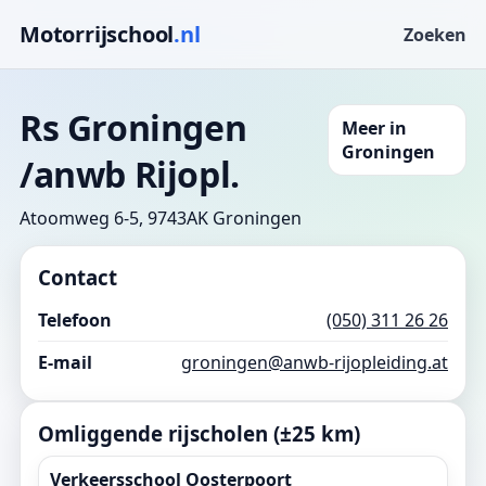
Motorrijschool
.nl
Zoeken
Rs Groningen
Meer in
Groningen
/anwb Rijopl.
Atoomweg 6-5, 9743AK Groningen
Contact
Telefoon
(050) 311 26 26
E-mail
groningen@anwb-rijopleiding.at
Omliggende rijscholen (±25 km)
Verkeersschool Oosterpoort