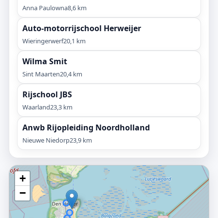
Anna Paulowna
8,6 km
Auto-motorrijschool Herweijer
Wieringerwerf
20,1 km
Wilma Smit
Sint Maarten
20,4 km
Rijschool JBS
Waarland
23,3 km
Anwb Rijopleiding Noordholland
Nieuwe Niedorp
23,9 km
+
−