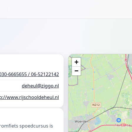
+
−
030-6665655 / 06-52122142
deheul@ziggo.nl
p://www.rijschooldeheul.nl
romfiets spoedcursus is