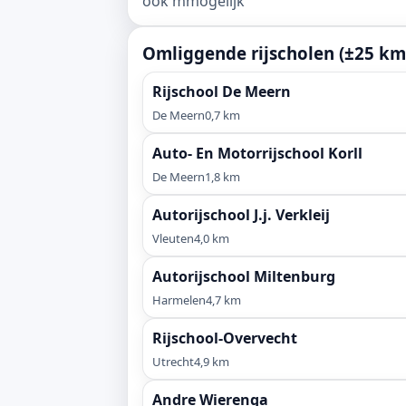
ook mmogelijk
Omliggende rijscholen (±25 km
Rijschool De Meern
De Meern
0,7 km
Auto- En Motorrijschool Korll
De Meern
1,8 km
Autorijschool J.j. Verkleij
Vleuten
4,0 km
Autorijschool Miltenburg
Harmelen
4,7 km
Rijschool-Overvecht
Utrecht
4,9 km
Andre Wierenga