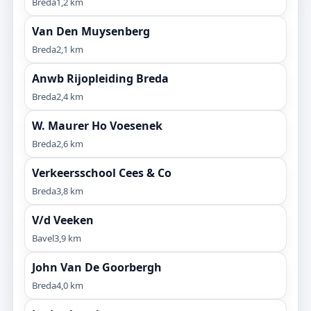
Breda
1,2 km
Van Den Muysenberg
Breda
2,1 km
Anwb Rijopleiding Breda
Breda
2,4 km
W. Maurer Ho Voesenek
Breda
2,6 km
Verkeersschool Cees & Co
Breda
3,8 km
V/d Veeken
Bavel
3,9 km
John Van De Goorbergh
Breda
4,0 km