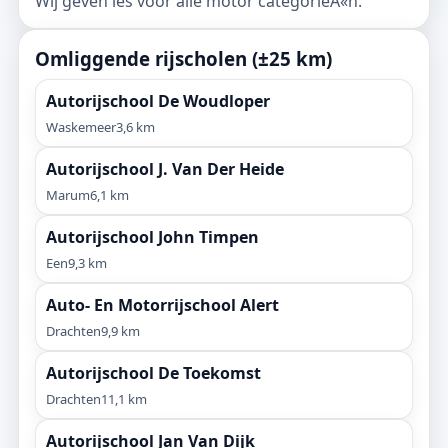
Wij geven les voor alle motor categorieÃ«n.
Omliggende rijscholen (±25 km)
Autorijschool De Woudloper
Waskemeer
3,6 km
Autorijschool J. Van Der Heide
Marum
6,1 km
Autorijschool John Timpen
Een
9,3 km
Auto- En Motorrijschool Alert
Drachten
9,9 km
Autorijschool De Toekomst
Drachten
11,1 km
Autorijschool Jan Van Dijk