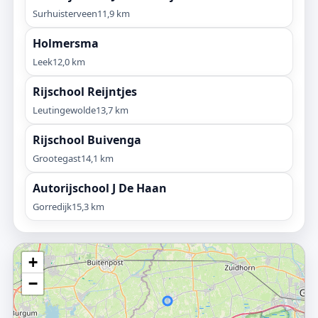
Surhuisterveen
11,9 km
Holmersma
Leek
12,0 km
Rijschool Reijntjes
Leutingewolde
13,7 km
Rijschool Buivenga
Grootegast
14,1 km
Autorijschool J De Haan
Gorredijk
15,3 km
+
−