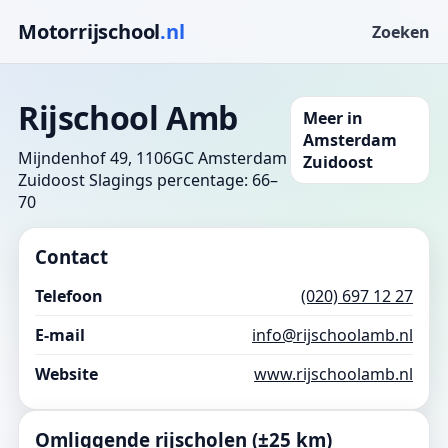
Motorrijschool
.nl
Zoeken
Rijschool Amb
Meer in
Amsterdam
Mijndenhof 49, 1106GC Amsterdam
Zuidoost
Zuidoost
Slagings percentage: 66–
70
Contact
Telefoon
(020) 697 12 27
E-mail
info@rijschoolamb.nl
Website
www.rijschoolamb.nl
Omliggende rijscholen (±25 km)