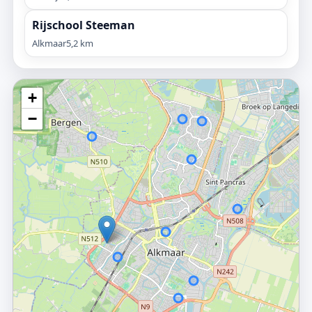
Rijschool Steeman
Alkmaar
5,2 km
+
−